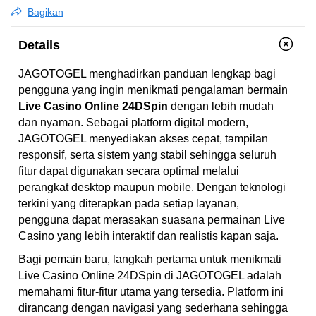
Bagikan
Details
JAGOTOGEL
menghadirkan panduan lengkap bagi
pengguna yang ingin menikmati pengalaman bermain
Live Casino Online 24DSpin
dengan lebih mudah
dan nyaman. Sebagai platform digital modern,
JAGOTOGEL menyediakan akses cepat, tampilan
responsif, serta sistem yang stabil sehingga seluruh
fitur dapat digunakan secara optimal melalui
perangkat desktop maupun mobile. Dengan teknologi
terkini yang diterapkan pada setiap layanan,
pengguna dapat merasakan suasana permainan Live
Casino yang lebih interaktif dan realistis kapan saja.
Bagi pemain baru, langkah pertama untuk menikmati
Live Casino Online 24DSpin di JAGOTOGEL adalah
memahami fitur-fitur utama yang tersedia. Platform ini
dirancang dengan navigasi yang sederhana sehingga