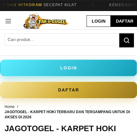
>
AN WITHDRAW
SECEPAT KILAT
KEMENANGAN JAC
✦
LOGIN
DAFTAR
LOGIN
DAFTAR
Home
JAGOTOGEL - KARPET HOKI TERBARU DAN TERGAMPANG UNTUK DI
AKSES DI 2026
JAGOTOGEL - KARPET HOKI