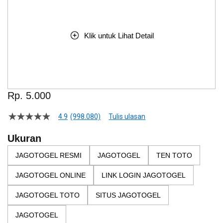
Klik untuk Lihat Detail
Skip
to
Rp. 5.000
the
beginning
4.9
(998.080)
Tulis ulasan
4.5
of
dari
the
5
Ukuran
bintang,
images
nilai
JAGOTOGEL RESMI
JAGOTOGEL
TEN TOTO
gallery
rating
rata-
JAGOTOGEL ONLINE
LINK LOGIN JAGOTOGEL
rata.
Read
13
JAGOTOGEL TOTO
SITUS JAGOTOGEL
Reviews.
Tautan
JAGOTOGEL
halaman