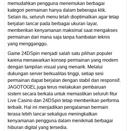
memudahkan pengguna menemukan berbagai
kategori permainan hanya dalam beberapa klik.
Selain itu, seluruh menu telah dioptimalkan agar tetap
berjalan lancar pada berbagai ukuran layar,
memberikan kenyamanan maksimal saat mengakses
permainan dari mana saja tanpa hambatan teknis
yang mengganggu.
Game 24DSpin menjadi salah satu pilihan populer
karena menawarkan konsep permainan yang modern
dengan tampilan visual yang menarik. Melalui
dukungan server berkualitas tinggi, setiap sesi
permainan dapat berjalan dengan stabil dan responsif.
JAGOTOGEL juga terus melakukan pembaruan
sistem secara berkala untuk memastikan seluruh fitur
Live Casino dan 24DSpin tetap memberikan performa
terbaik. Hal ini menjadikan pengalaman bermain
terasa lebih lancar sekaligus meningkatkan
kenyamanan pengguna dalam menikmati berbagai
hiburan digital yang tersedia.