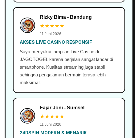
Rizky Bima - Bandung
★★★★★
11 Juni 2026
AKSES LIVE CASINO RESPONSIF
Saya menyukai tampilan Live Casino di
JAGOTOGEL karena berjalan sangat lancar di
smartphone. Kualitas streaming juga stabil
sehingga pengalaman bermain terasa lebih
maksimal.
Fajar Joni - Sumsel
★★★★★
11 Juni 2026
24DSPIN MODERN & MENARIK