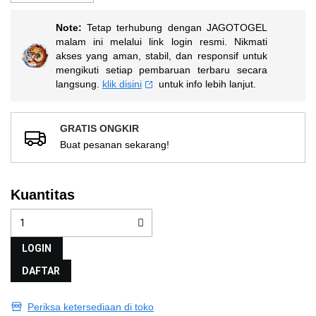
yang
sama.
Note:
Tetap terhubung dengan JAGOTOGEL
malam ini melalui link login resmi. Nikmati
akses yang aman, stabil, dan responsif untuk
mengikuti setiap pembaruan terbaru secara
langsung.
klik disini
untuk info lebih lanjut.
GRATIS ONGKIR
Buat pesanan sekarang!
Kuantitas
LOGIN
DAFTAR
Periksa ketersediaan di toko