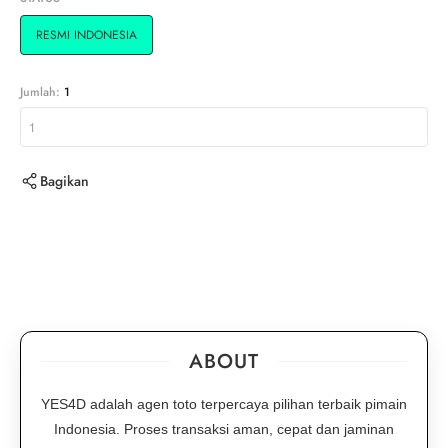
RESMI INDONESIA
Jumlah:
1
1
Bagikan
ABOUT
YES4D adalah agen toto terpercaya pilihan terbaik pimain
Indonesia. Proses transaksi aman, cepat dan jaminan