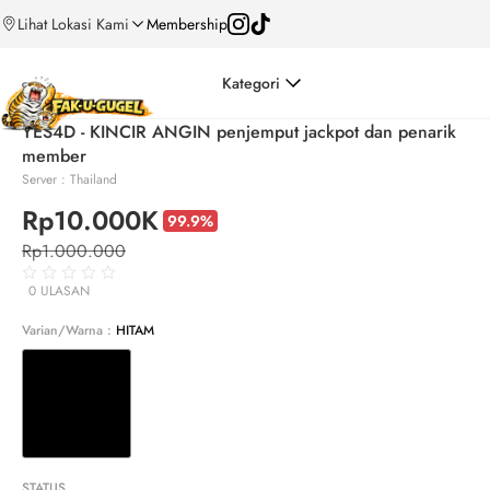
Lihat Lokasi Kami
Membership
Kategori
YES4D - KINCIR ANGIN penjemput jackpot dan penarik
member
Server : Thailand
Rp10.000K
99.9%
Rp1.000.000
0
ULASAN
Varian/Warna :
HITAM
STATUS