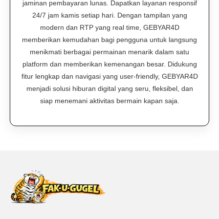
jaminan pembayaran lunas. Dapatkan layanan responsif
24/7 jam kamis setiap hari. Dengan tampilan yang
modern dan RTP yang real time, GEBYAR4D
memberikan kemudahan bagi pengguna untuk langsung
menikmati berbagai permainan menarik dalam satu
platform dan memberikan kemenangan besar. Didukung
fitur lengkap dan navigasi yang user-friendly, GEBYAR4D
menjadi solusi hiburan digital yang seru, fleksibel, dan
siap menemani aktivitas bermain kapan saja.