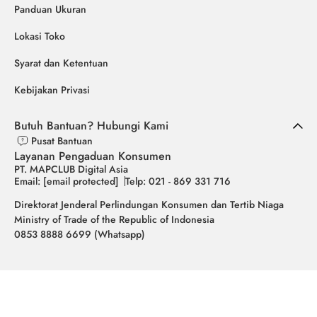
Panduan Ukuran
Lokasi Toko
Syarat dan Ketentuan
Kebijakan Privasi
Butuh Bantuan? Hubungi Kami
Pusat Bantuan
Layanan Pengaduan Konsumen
PT. MAPCLUB Digital Asia
Email:
[email protected]
Telp: 021 - 869 331 716
Direktorat Jenderal Perlindungan Konsumen dan Tertib Niaga
Ministry of Trade of the Republic of Indonesia
0853 8888 6699 (Whatsapp)
Facebook
Instagram