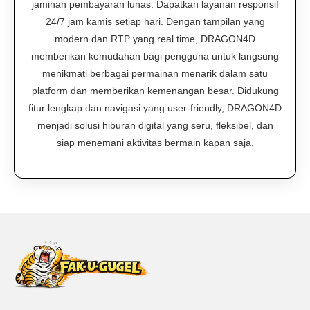
jaminan pembayaran lunas. Dapatkan layanan responsif
24/7 jam kamis setiap hari. Dengan tampilan yang
modern dan RTP yang real time, DRAGON4D
memberikan kemudahan bagi pengguna untuk langsung
menikmati berbagai permainan menarik dalam satu
platform dan memberikan kemenangan besar. Didukung
fitur lengkap dan navigasi yang user-friendly, DRAGON4D
menjadi solusi hiburan digital yang seru, fleksibel, dan
siap menemani aktivitas bermain kapan saja.