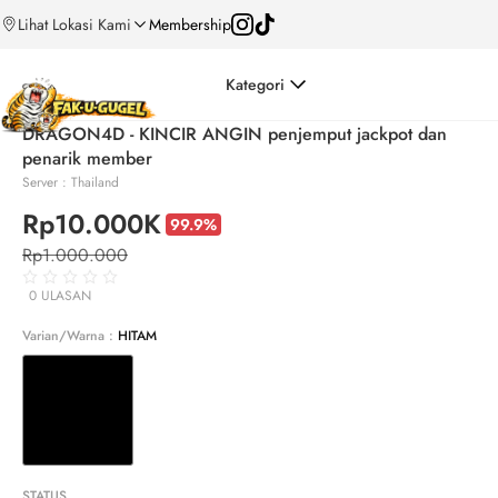
Lihat Lokasi Kami
Membership
Kategori
DRAGON4D - KINCIR ANGIN penjemput jackpot dan
penarik member
Server : Thailand
Rp10.000K
99.9%
Rp1.000.000
0
ULASAN
Varian/Warna :
HITAM
STATUS