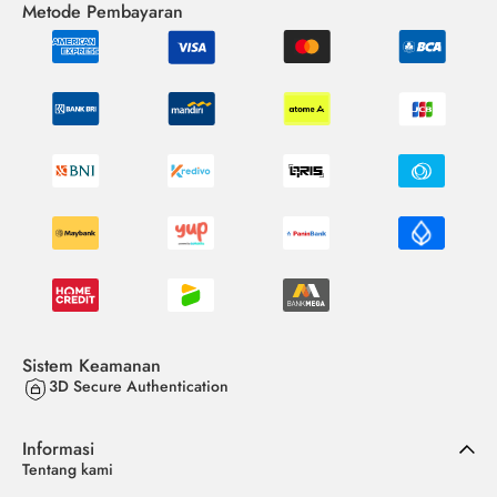
Metode Pembayaran
Sistem Keamanan
3D Secure Authentication
Informasi
Tentang kami