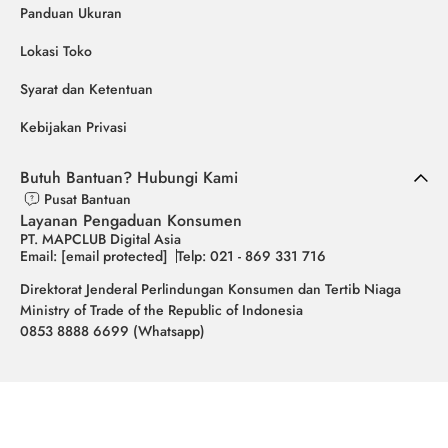
Panduan Ukuran
Lokasi Toko
Syarat dan Ketentuan
Kebijakan Privasi
Butuh Bantuan? Hubungi Kami
Pusat Bantuan
Layanan Pengaduan Konsumen
PT. MAPCLUB Digital Asia
Email:
[email protected]
Telp: 021 - 869 331 716
Direktorat Jenderal Perlindungan Konsumen dan Tertib Niaga
Ministry of Trade of the Republic of Indonesia
0853 8888 6699 (Whatsapp)
Facebook
Instagram