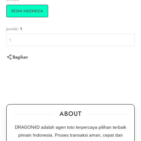
RESMI INDONESIA
Jumlah:
1
1
Bagikan
ABOUT
DRAGON4D adalah agen toto terpercaya pilihan terbaik
pimain Indonesia. Proses transaksi aman, cepat dan