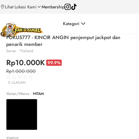
Lihat Lokasi Kami
Membership
Kategori
FOKUS777 - KINCIR ANGIN penjemput jackpot dan
penarik member
Server : Thailand
Rp10.000K
99.9%
Rp1.000.000
0
ULASAN
Varian/Warna :
HITAM
STATUS