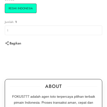
RESMI INDONESIA
Jumlah:
1
1
Bagikan
ABOUT
FOKUS777 adalah agen toto terpercaya pilihan terbaik
pimain Indonesia. Proses transaksi aman, cepat dan