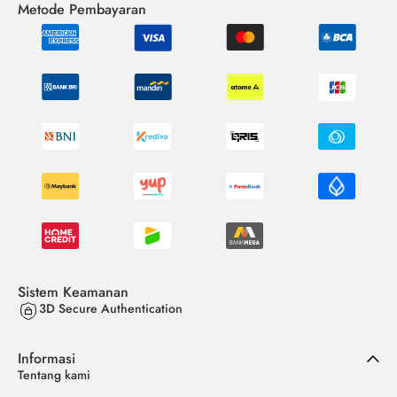
Metode Pembayaran
Sistem Keamanan
3D Secure Authentication
Informasi
Tentang kami